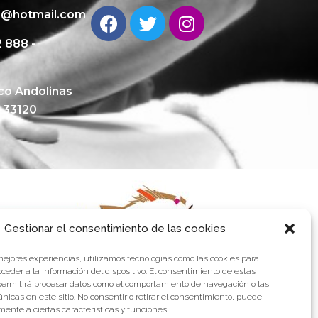
io@hotmail.com
 888 -
ico Andolinas
. 33120
Gestionar el consentimiento de las cookies
 mejores experiencias, utilizamos tecnologías como las cookies para
ceder a la información del dispositivo. El consentimiento de estas
permitirá procesar datos como el comportamiento de navegación o las
únicas en este sitio. No consentir o retirar el consentimiento, puede
ente a ciertas características y funciones.