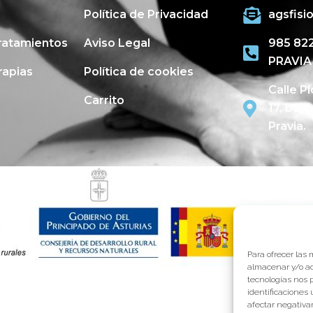
Política de Privacidad
agsfis
ratamientos
Aviso Legal
985 822
PRAVIA
rapias
Política de cookies
Calle P
Carrito
17, bajo
Pravia.
Para ofrecer las
almacenar y/o ac
tecnologías nos 
identificaciones 
afectar negativam